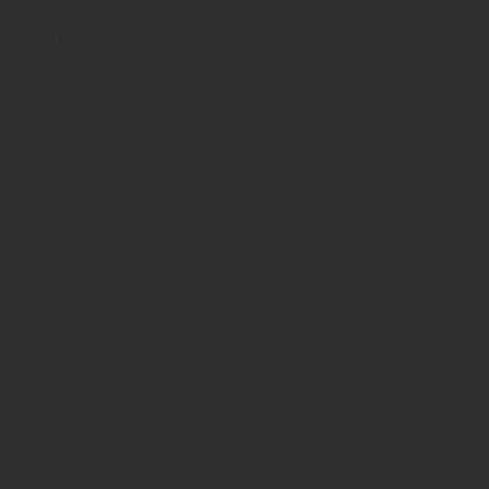
Gunreben Holzpflaster
Holzpflaster Hirnholz
Gunreben
Boden
Parkettboden