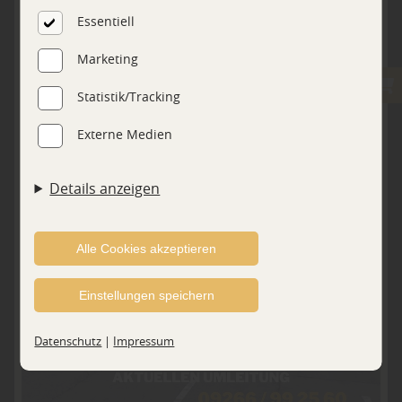
Steuerung und den reibungslosen Betrieb unserer
holz.de
Essentiell
kommerziellen Unternehmensseite notwendig sind.
Marketing
Zusätzlich verwenden wir Cookies zur anonymen
Erhebung von Statistiken sowie solche, die zur
Statistik/Tracking
Ausspielung und Anzeige personalisierter Inhalte auch
Externe Medien
nach dem Besuch unserer Webseite eingesetzt werden
können. Durch unsere Cookie-Einstellungen können
Details anzeigen
Sie selbst entscheiden, ob und welche Cookies Sie
Finden Sie passende Produkte
unserer Marken!
zulassen möchten. Bitte beachten Sie, dass anhand
Ihrer getätigten Einstellungen eventuell nicht alle
Alle Cookies akzeptieren
... vor Ort in unserem Fachmarkt. Lassen Sie sich von uns
Leistungen auf der Webseite zur Verfügung stehen
kompetent beraten.
Einstellungen speichern
können. Ihre Einwilligung können Sie jederzeit
widerrufen und in den Cookie-Einstellungen
Datenschutz
|
Impressum
entsprechend ändern. In unseren
Datenschutzhinweisen
finden Sie weitere