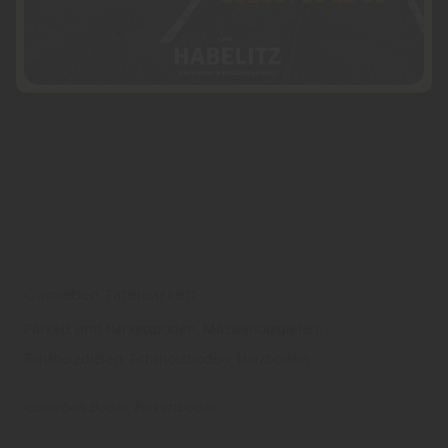
entsprechende Informationen.
Gunreben Tafelparkett
Parkett und Parkettboden, Massivholzdielen,
Echtholzdielen, Echtholzboden, Holzboden
Gunreben
Boden
Parkettboden