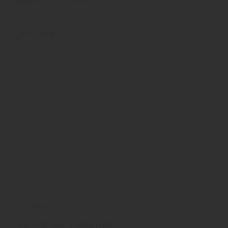
Gunreben
Boden
Parkettboden
Gunreben Vinyl
Vinyl, Vinylboden, Designboden