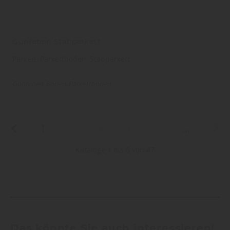
Gunreben Stabparkett
Parkett, Parkettboden, Stabparkett
Gunreben
Boden
Parkettboden
1
2
3
4
5
...
Kataloge 1 bis 6 von 47
Das könnte Sie auch interessieren!