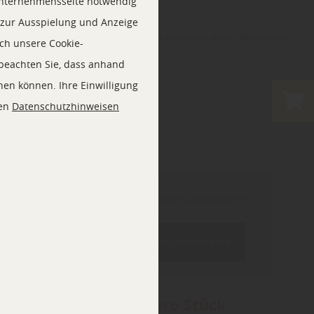
Unternehmensseite notwendig
e zur Ausspielung und Anzeige
esetzl. Mehrwertsteuer zzgl. Versandkosten, wenn nicht anders beschrieben
ch unsere Cookie-
 beachten Sie, dass anhand
ehen können. Ihre Einwilligung
ren
Datenschutzhinweisen
Inhalt blockiert, bitte Cookies akzeptieren!
Cookies externer Medien akzeptieren
362,80 € * pro Stück