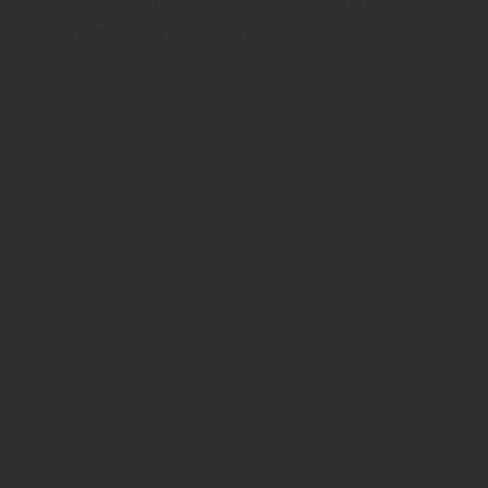
und funktionale Gestaltungsmöglichkeiten. Abgerundet wird
 von unseren attraktiven Schnäppchen und Angeboten!