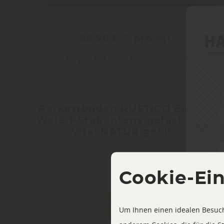
66,90 € * pro m²
155,88 € * pro Paket(e) (1 Paket(e) = 2,33 m²)
78,48 € * pro Paket(e)
(15% gespart)
Parkettboden RUSTICO Eiche
Weiß 1-Stab Intens gefast (2V)
Vital NATUR geölt
Cookie-Ei
Zum Produkt
Um Ihnen einen idealen Besuch