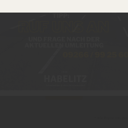
Glastür ROM
Zum Produkt
* Alle Preise inkl. g