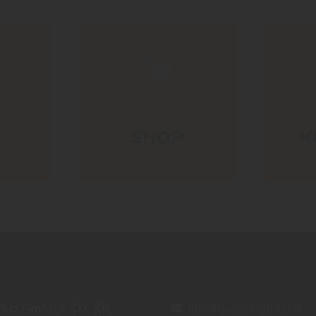
SHOP
K
litz GmbH & CO. KG
info@habelitz-holz.de