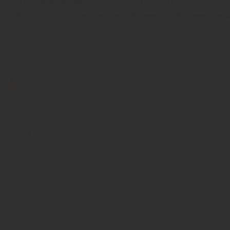
nsere holzSpezi Glastüren und holzSpezi Farben bieten stilvolle 
hre Qualität und Langlebigkeit geschätzt werden. Profitieren Sie
hop
Shop