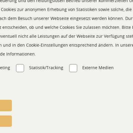
Steuerung und den reibungslosen Betrieb unserer kommerziellen 
r Cookies zur anonymen Erhebung von Statistiken sowie solche, di
* Alle Preise inkl. g
 nach dem Besuch unserer Webseite eingesetzt werden können. Dur
t entscheiden, ob und welche Cookies Sie zulassen möchten. Bitte
 eventuell nicht alle Leistungen auf der Webseite zur Verfügung st
en und in den Cookie-Einstellungen entsprechend ändern. In unse
hop
nde Informationen.
eting
Statistik/Tracking
Externe Medien
Inhalt blockiert, bitte Cookies akzeptieren!
Cookies externer Medien akzeptieren
402,80 € * pro Stück