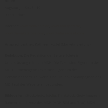
GmbH
Augsburger Straße 10
99091 Erfurt
Internet:
www.mdh-holz.de
,
www.holzspezi.de
,
www.deinekataloge.com
,
www.diefassade24.com
Ansprechpartner:
Kathleen Postel (Marketingleitung)
Redaktion:
Die Redaktion der Seite erfolgte in
Unterstützung mit dem MDH. Die Texte sind Eigentum des
MDH. Firmeneigene Texte sind Eigentum des
Domaininhabers. Teilweise sind Online-PR-Kampagnen des
MDH auf der Website eingebunden.
Bildquellen:
iStockphoto, fotolia, Thinkstock, Getty Images im
Rahmen der Lizenz des MDH (MDH-Bild und Text), MDH-