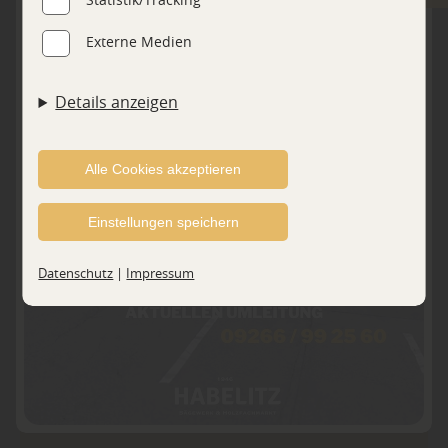
Ausspielung und Anzeige personalisierter Inhalte auch
Externe Medien
nach dem Besuch unserer Webseite eingesetzt werden
können. Durch unsere Cookie-Einstellungen können
Details anzeigen
Sie selbst entscheiden, ob und welche Cookies Sie
MAIL
zulassen möchten. Bitte beachten Sie, dass anhand
Ihrer getätigten Einstellungen eventuell nicht alle
Alle Cookies akzeptieren
Leistungen auf der Webseite zur Verfügung stehen
Einstellungen speichern
können. Ihre Einwilligung können Sie jederzeit
widerrufen und in den Cookie-Einstellungen
Datenschutz
|
Impressum
entsprechend ändern. In unseren
Datenschutzhinweisen
finden Sie weitere
entsprechende Informationen.
SHOP