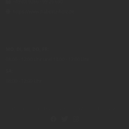
+49 (0) 9266 - 99 25 630
https://www.habelitz-holz.de
MO
DI
MI
DO
FR
08:00
12:00 Uhr
13:00
17:00 Uhr
SA
08:00
12:00 Uhr
Copyright by Franz Habelitz GmbH & CO. KG - 2026