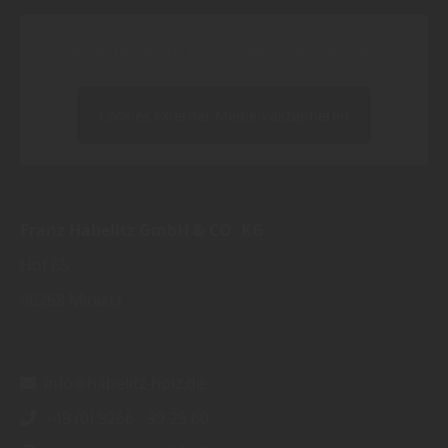
Inhalt blockiert, bitte Cookies akzeptieren!
Cookies externer Medien akzeptieren
Franz Habelitz GmbH & CO. KG
Hof 65
96268
Mitwitz
info@habelitz-holz.de
+49 (0) 9266 - 99 25 60